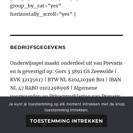
group_by_cat=”yes”
horizontally_scroll=”yes” ]
BEDRIJFSGEGEVENS
Onderwijsspel maakt onderdeel uit van Prevaris
en is gevestigd op: Gors 3 3891 GS Zeewolde |
KVK 32135617 | BTW NL 820420396 B01 | IBAN
NL 47 RABO 0102298998 | Algemene
voorwaarden en Privacyverklaring van Prevaris
Je kunt je toestemming op elk moment intrekken met de knop
gelden ook voor Onderwijsspel | Contact
toestemming intrekken.
opnemen met Patricia Hazemeijer kan door te
TOESTEMMING INTREKKEN
mailen naar info@onderwijsspel.nl of te bellen
met 036-5236452.